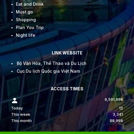
Eat and Drink
Must go
Shopping
Plan You Trip
Night life
LINK WEBSITE
Bộ Văn Hóa, Thể Thao và Du Lịch
Cục Du lịch Quốc gia Việt Nam
ACCESS TIMES
6,591,898
Today
12
This week
3,341
This month
88,998