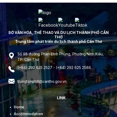
SỞ VĂN HÓA, THỂ THAO VÀ DU LỊCH THÀNH PHỐ CẦN
THƠ
Trung tâm phát triển du lịch thành phố Cần Thơ
Số 98 đường Phan Đình Phùng, Phường Ninh Kiều,
TP. Cần Thơ
(+84) 292 625 2527 - (+84) 292 625 2586
trungtamptdl@cantho.gov.vn
LINK
Home
Accommodation