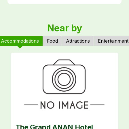
Near by
Accommodations
Food
Attractions
Entertainment
The Grand ANAN Hotel
K