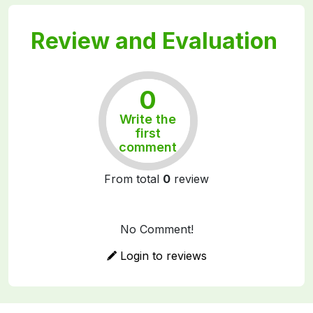
Review and Evaluation
0
Write the
Rất tốt
first
comment
From total
0
review
No Comment!
Login to reviews