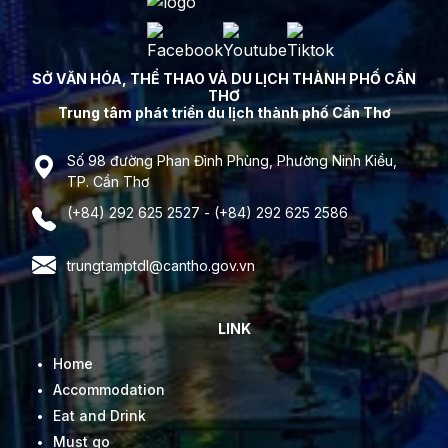
SỞ VĂN HÓA, THỂ THAO VÀ DU LỊCH THÀNH PHỐ CẦN
THƠ
Trung tâm phát triển du lịch thành phố Cần Thơ
Số 98 đường Phan Đình Phùng, Phường Ninh Kiều,
TP. Cần Thơ
(+84) 292 625 2527 - (+84) 292 625 2586
trungtamptdl@cantho.gov.vn
LINK
Home
Accommodation
Eat and Drink
Must go