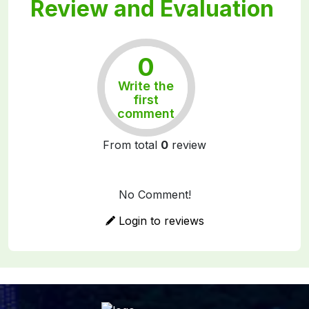
Review and Evaluation
0
Write the
Rất tốt
first
comment
From total
0
review
No Comment!
Login to reviews