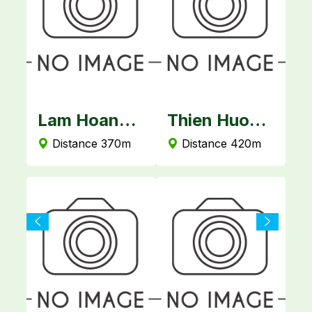
 Loc Phat Hotel
Lam Hoang Hotel
Thien Huong Hotel
m
Distance 370m
Distance 420m