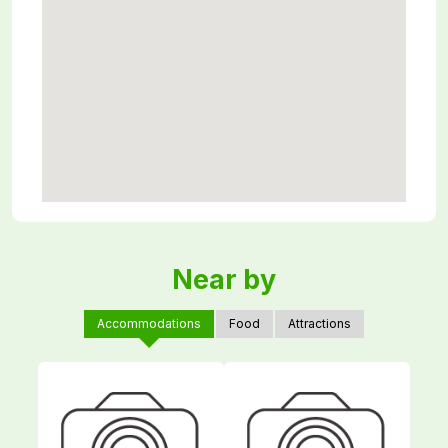
Near by
Accommodations
Food
Attractions