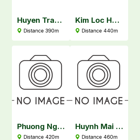
Tung Hotel
Huyen Tran Hotel
Kim Loc Hotel
m
Distance 390m
Distance 440m
 2 Hotel
Phuong Nga Hotel
Huynh Mai Hotel
m
Distance 420m
Distance 460m