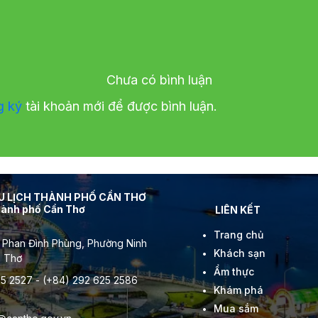
Chưa có bình luận
g ký
tài khoản mới để được bình luận.
DU LỊCH THÀNH PHỐ CẦN THƠ
thành phố Cần Thơ
LIÊN KẾT
Trang chủ
 Phan Đình Phùng, Phường Ninh
Khách sạn
n Thơ
Ẩm thực
5 2527 - (+84) 292 625 2586
Khám phá
Mua sắm