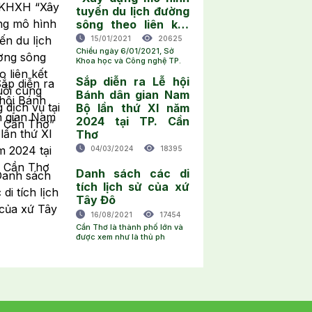
tuyến du lịch đường
sông theo liên kết
chuỗi cung ứng dịch
15/01/2021
20625
vụ tại TP. Cần Thơ”
Chiều ngày 6/01/2021, Sở
Khoa học và Công nghệ TP.
Sắp diễn ra Lễ hội
Bánh dân gian Nam
Bộ lần thứ XI năm
2024 tại TP. Cần
Thơ
04/03/2024
18395
Danh sách các di
tích lịch sử của xứ
Tây Đô
16/08/2021
17454
Cần Thơ là thành phố lớn và
được xem như là thủ ph