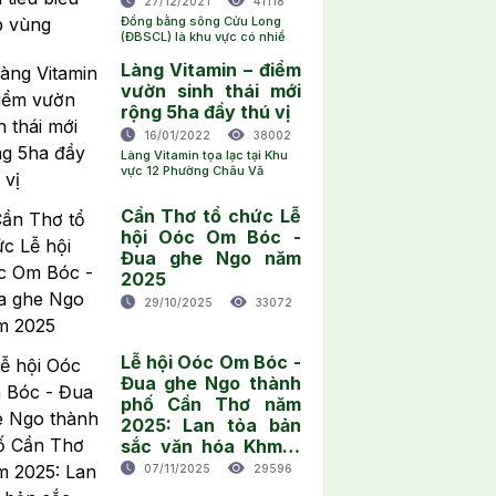
27/12/2021
41118
Đồng bằng sông Cửu Long
(ĐBSCL) là khu vực có nhiề
Làng Vitamin – điểm
vườn sinh thái mới
rộng 5ha đầy thú vị
16/01/2022
38002
Làng Vitamin tọa lạc tại Khu
vực 12 Phường Châu Vă
Cần Thơ tổ chức Lễ
hội Oóc Om Bóc -
Đua ghe Ngo năm
2025
29/10/2025
33072
Lễ hội Oóc Om Bóc -
Đua ghe Ngo thành
phố Cần Thơ năm
2025: Lan tỏa bản
sắc văn hóa Khmer
và quảng bá du lịch
07/11/2025
29596
địa phương