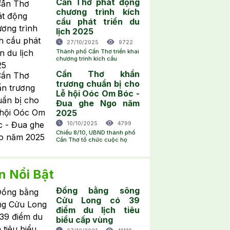
Cần Thơ phát động
chương trình kích
cầu phát triển du
lịch 2025
27/10/2025
9722
Thành phố Cần Thơ triển khai
chương trình kích cầu
Cần Thơ khẩn
trương chuẩn bị cho
Lễ hội Oóc Om Bóc -
Đua ghe Ngo năm
2025
10/10/2025
4799
Chiều 8/10, UBND thành phố
Cần Thơ tổ chức cuộc họ
n Nổi Bật
Đồng bằng sông
Cửu Long có 39
điểm du lịch tiêu
biểu cấp vùng