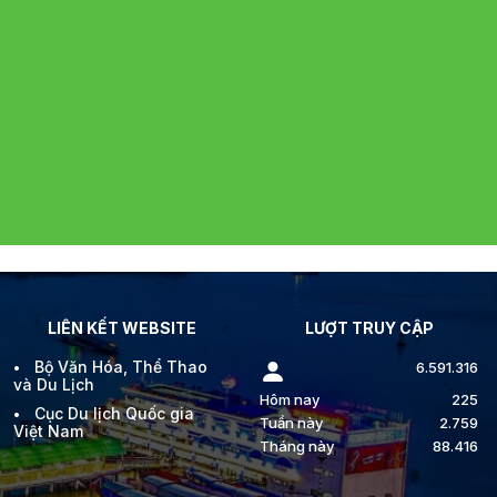
LIÊN KẾT WEBSITE
LƯỢT TRUY CẬP
Bộ Văn Hóa, Thể Thao
6.591.316
và Du Lịch
Hôm nay
225
Cục Du lịch Quốc gia
Tuần này
2.759
Việt Nam
Tháng này
88.416