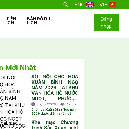
ENG
VIE
TIỆN
BẢN ĐỒ DU
Đăng
ÍCH
LỊCH
nhập
n Mới Nhất
SÔI NỔI CHỢ HOA
XUÂN BÍNH NGỌ
NĂM 2026 TẠI KHU
VĂN HÓA HỒ NƯỚC
NGỌT, PHƯỜNG
SÓC TRĂNG
09/02/2026
17069
Chợ hoa Xuân Bính Ngọ năm
2026 được diễn ra từ ngà
Khai mạc Chương
trình Sắc Xuân miệt