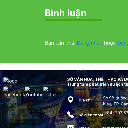
Bình luận
Bạn cần phải
Đăng nhập
hoặc
Đăn
SỞ VĂN HÓA, THỂ THAO VÀ 
Trung tâm phát triển du lịch 
Số 98 đường
Địa chỉ
Kiều, TP. Cầ
(+84) 292 62
Số điện thoại