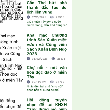
Cần Thơ bứt phá
thành đầu tàu du
lịch liên vùng
17/11/2025
27958
Giữa miền Tây sông nước
mênh mang, Cần Thơ đang vư
Khai mạc Chương
trình Sắc Xuân miệt
vườn và Công viên
Sách Xuân Bính Ngọ
2026
05/02/2026
23536
Chợ nổi - nét văn
hóa độc đáo ở miền
Tây
22/11/2021
20727
Nhắc đến hai chữ “chợ nổi”
chắc hẳn ai cũng sẽ biế
Hội đồng tuyển
chọn đề tài KHXH
“Xây dựng mô hình