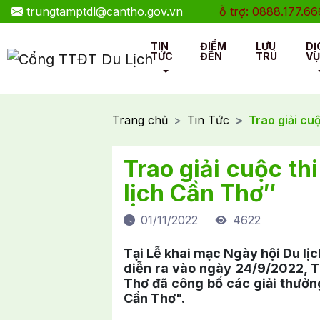
trungtamptdl@cantho.gov.vn
Hotline hỗ trợ: 0888.177.666
TIN
ĐIỂM
LƯU
DỊ
TỨC
ĐẾN
TRÚ
VỤ
Trang chủ
Tin Tức
Trao giải cu
Trao giải cuộc th
lịch Cần Thơ″
01/11/2022
4622
Tại Lễ khai mạc Ngày hội Du lị
diễn ra vào ngày 24/9/2022, T
Thơ đã công bố các giải thưởng
Cần Thơ".