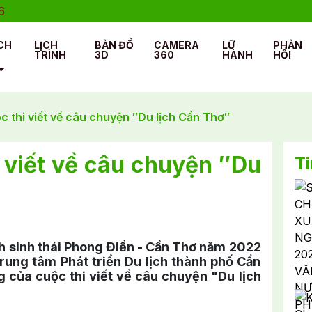
CH
LỊCH
BẢN ĐỒ
CAMERA
LỮ
PHẢN
TRÌNH
3D
360
HÀNH
HỒI
ộc thi viết về câu chuyện ″Du lịch Cần Thơ″
i viết về câu chuyện ″Du
Ti
ch sinh thái Phong Điền - Cần Thơ năm 2022
rung tâm Phát triển Du lịch thành phố Cần
 của cuộc thi viết về câu chuyện "Du lịch