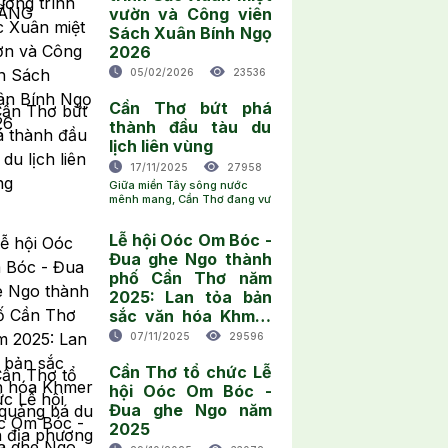
vườn và Công viên
Sách Xuân Bính Ngọ
2026
05/02/2026
23536
Cần Thơ bứt phá
thành đầu tàu du
lịch liên vùng
17/11/2025
27958
Giữa miền Tây sông nước
mênh mang, Cần Thơ đang vư
Lễ hội Oóc Om Bóc -
Đua ghe Ngo thành
phố Cần Thơ năm
2025: Lan tỏa bản
sắc văn hóa Khmer
và quảng bá du lịch
07/11/2025
29596
địa phương
Cần Thơ tổ chức Lễ
hội Oóc Om Bóc -
Đua ghe Ngo năm
2025