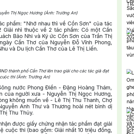
Nguyễn Thị Ngọc Hương (Ảnh: Trường An)
tác phẩm: "Nhớ nhau thì về Cồn Sơn" của tác
2 Giải nhì thuộc về 2 tác phẩm: Có một Cần
Quách Bảo Nhi và Ký ức Cồn Sơn của Trần Thị
 ngày Cần Thơ của Nguyễn Đỗ Vĩnh Phong,
u và Du lịch Cần Thơ của Lê Thị Liến.
D thành phố Cần Thơ lên trao giải cho các tác giả đạt
 cuộc thi (Ảnh: Trường An)
: Sông nước Phong Điền - Đặng Hoàng Thám,
ện của người xưa - Nguyễn Thị Ngọc Hương,
 lòng không muốn về - Lê Thị Thu Thanh, Chợ
 Nguyễn Anh Thư và Thương hoài nét bình dị
Thị Thu Thủy.
ã nhận được giấy chứng nhận tác phẩm đạt giải
lệ cuộc thi (bao gồm: Giải nhất 10 triệu đồng,