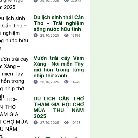
29/10/2025
33072
Du lịch sinh thái Cần
Thơ – Trải nghiệm
sông nước hữu tình
28/10/2025
13156
Vườn trái cây Vàm
Xáng – Nơi miền Tây
giữ hồn trong từng
nhịp thở xanh
28/10/2025
14740
DU LỊCH CẦN THƠ
THAM GIA HỘI CHỢ
MÙA THU NĂM
2025
27/10/2025
10128