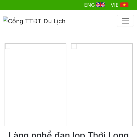
ENG
VIE
Làng nghề đan lọp Thới Long