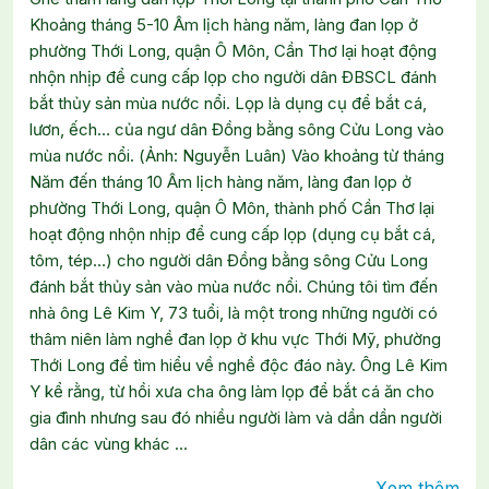
Khoảng tháng 5-10 Âm lịch hàng năm, làng đan lọp ở
phường Thới Long, quận Ô Môn, Cần Thơ lại hoạt động
nhộn nhịp để cung cấp lọp cho người dân ĐBSCL đánh
bắt thủy sản mùa nước nổi. Lọp là dụng cụ để bắt cá,
lươn, ếch… của ngư dân Đồng bằng sông Cửu Long vào
mùa nước nổi. (Ảnh: Nguyễn Luân) Vào khoảng từ tháng
Năm đến tháng 10 Âm lịch hàng năm, làng đan lọp ở
phường Thới Long, quận Ô Môn, thành phố Cần Thơ lại
hoạt động nhộn nhịp để cung cấp lọp (dụng cụ bắt cá,
tôm, tép…) cho người dân Đồng bằng sông Cửu Long
đánh bắt thủy sản vào mùa nước nổi. Chúng tôi tìm đến
nhà ông Lê Kim Y, 73 tuổi, là một trong những người có
thâm niên làm nghề đan lọp ở khu vực Thới Mỹ, phường
Thới Long để tìm hiểu về nghề độc đáo này. Ông Lê Kim
Y kể rằng, từ hồi xưa cha ông làm lọp để bắt cá ăn cho
gia đình nhưng sau đó nhiều người làm và dần dần người
dân các vùng khác ...
Xem thêm