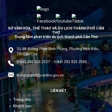
SỞ VĂN HÓA, THỂ THAO VÀ DU LỊCH THÀNH PHỐ CẦN
THƠ
Trung tâm phát triển du lịch thành phố Cần Thơ
Số 98 đường Phan Đình Phùng, Phường Ninh Kiều,
TP. Cần Thơ
(+84) 292 625 2527 - (+84) 292 625 2586
trungtamptdl@cantho.gov.vn
LIÊN KẾT
Trang chủ
Khách sạn