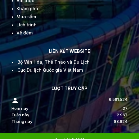
Ẩm thực
Khám phá
Mua sắm
Lịch trình
Về đêm
LIÊN KẾT WEBSITE
Bộ Văn Hóa, Thể Thao và Du Lịch
Cục Du lịch Quốc gia Việt Nam
LƯỢT TRUY CẬP
6.591.524
Hôm nay
27
Tuần này
2.967
Tháng này
88.624