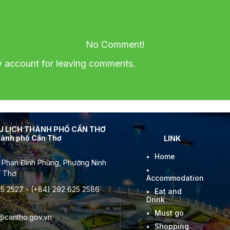
No Comment!
account for leaving comments.
DU LỊCH THÀNH PHỐ CẦN THƠ
thành phố Cần Thơ
LINK
Home
 Phan Đình Phùng, Phường Ninh
n Thơ
Accommodation
5 2527 - (+84) 292 625 2586
Eat and
Drink
Must go
l@cantho.gov.vn
Shopping