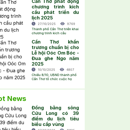
Cần Thơ phát động
chương trình kích
cầu phát triển du
lịch 2025
27/10/2025
9769
Thành phố Cần Thơ triển khai
chương trình kích cầu
Cần Thơ khẩn
trương chuẩn bị cho
Lễ hội Oóc Om Bóc -
Đua ghe Ngo năm
2025
10/10/2025
4807
Chiều 8/10, UBND thành phố
Cần Thơ tổ chức cuộc họ
ot News
Đồng bằng sông
Cửu Long có 39
điểm du lịch tiêu
biểu cấp vùng