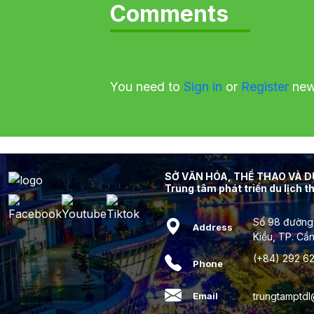
Comments
You need to
Sign in
or
Register
new 
SỞ VĂN HÓA, THỂ THAO VÀ 
Trung tâm phát triển du lịch 
Số 98 đường
Address
Kiều, TP. Cầ
(+84) 292 62
Phone
trungtamptd
Email