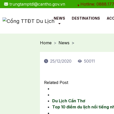
trungtamptdl@cantho.gov.vn
Hotline: 0888.177.666
NEWS
DESTINATIONS
AC
Home
News
25/12/2020
50011
Related Post
Du Lịch Cần Thơ
Top 10 điểm du lịch nổi tiếng 