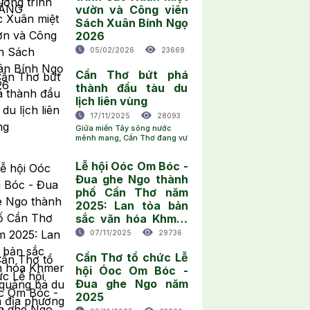
vườn và Công viên
Sách Xuân Bính Ngọ
2026
05/02/2026
23669
Cần Thơ bứt phá
thành đầu tàu du
lịch liên vùng
17/11/2025
28093
Giữa miền Tây sông nước
mênh mang, Cần Thơ đang vư
Lễ hội Oóc Om Bóc -
Đua ghe Ngo thành
phố Cần Thơ năm
2025: Lan tỏa bản
sắc văn hóa Khmer
và quảng bá du lịch
07/11/2025
29736
địa phương
Cần Thơ tổ chức Lễ
hội Óoc Om Bóc -
Đua ghe Ngo năm
2025