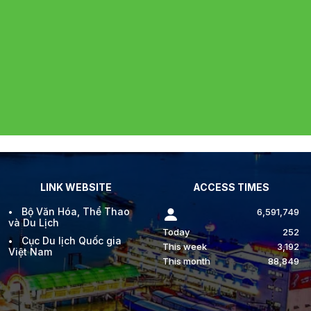
LINK WEBSITE
ACCESS TIMES
Bộ Văn Hóa, Thể Thao
6,591,749
và Du Lịch
Today
252
Cục Du lịch Quốc gia
This week
3,192
Việt Nam
This month
88,849