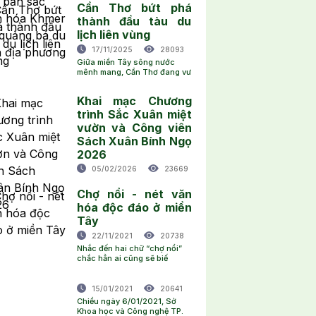
Cần Thơ bứt phá
thành đầu tàu du
lịch liên vùng
17/11/2025
28093
Giữa miền Tây sông nước
mênh mang, Cần Thơ đang vư
Khai mạc Chương
trình Sắc Xuân miệt
vườn và Công viên
Sách Xuân Bính Ngọ
2026
05/02/2026
23669
Chợ nổi - nét văn
hóa độc đáo ở miền
Tây
22/11/2021
20738
Nhắc đến hai chữ “chợ nổi”
chắc hẳn ai cũng sẽ biế
15/01/2021
20641
Chiều ngày 6/01/2021, Sở
Khoa học và Công nghệ TP.