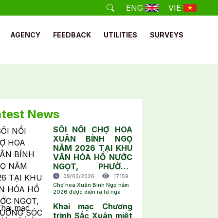
ENG
VIE
AGENCY
FEEDBACK
UTILITIES
SURVEYS
atest News
SÔI NỔI CHỢ HOA
XUÂN BÍNH NGỌ
NĂM 2026 TẠI KHU
VĂN HÓA HỒ NƯỚC
NGỌT, PHƯỜNG
SÓC TRĂNG
09/02/2026
17159
Chợ hoa Xuân Bính Ngọ năm
2026 được diễn ra từ ngà
Khai mạc Chương
trình Sắc Xuân miệt