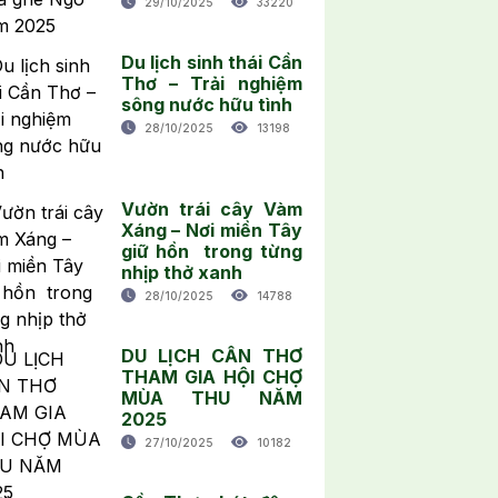
29/10/2025
33220
Du lịch sinh thái Cần
Thơ – Trải nghiệm
sông nước hữu tình
28/10/2025
13198
Vườn trái cây Vàm
Xáng – Nơi miền Tây
giữ hồn trong từng
nhịp thở xanh
28/10/2025
14788
DU LỊCH CẦN THƠ
THAM GIA HỘI CHỢ
MÙA THU NĂM
2025
27/10/2025
10182