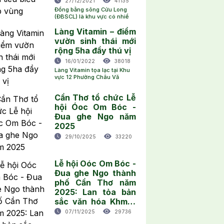
27/12/2021
41135
Đồng bằng sông Cửu Long
(ĐBSCL) là khu vực có nhiề
Làng Vitamin – điểm
vườn sinh thái mới
rộng 5ha đầy thú vị
16/01/2022
38018
Làng Vitamin tọa lạc tại Khu
vực 12 Phường Châu Vă
Cần Thơ tổ chức Lễ
hội Óoc Om Bóc -
Đua ghe Ngo năm
2025
29/10/2025
33220
Lễ hội Oóc Om Bóc -
Đua ghe Ngo thành
phố Cần Thơ năm
2025: Lan tỏa bản
sắc văn hóa Khmer
và quảng bá du lịch
07/11/2025
29736
địa phương