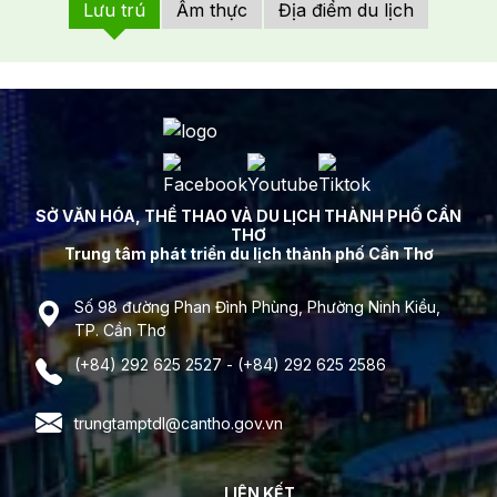
Lưu trú
Ẩm thực
Địa điểm du lịch
SỞ VĂN HÓA, THỂ THAO VÀ DU LỊCH THÀNH PHỐ CẦN
THƠ
Trung tâm phát triển du lịch thành phố Cần Thơ
Số 98 đường Phan Đình Phùng, Phường Ninh Kiều,
TP. Cần Thơ
(+84) 292 625 2527 - (+84) 292 625 2586
trungtamptdl@cantho.gov.vn
LIÊN KẾT