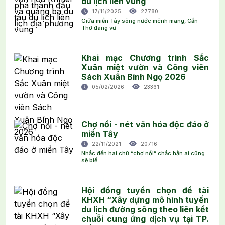
du lịch liên vùng
17/11/2025
27780
Giữa miền Tây sông nước mênh mang, Cần
Thơ đang vư
Khai mạc Chương trình Sắc
Xuân miệt vườn và Công viên
Sách Xuân Bính Ngọ 2026
05/02/2026
23361
Chợ nổi - nét văn hóa độc đáo ở
miền Tây
22/11/2021
20716
Nhắc đến hai chữ “chợ nổi” chắc hẳn ai cũng
sẽ biế
Hội đồng tuyển chọn đề tài
KHXH “Xây dựng mô hình tuyến
du lịch đường sông theo liên kết
chuỗi cung ứng dịch vụ tại TP.