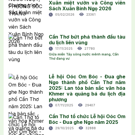
Xuân miệt vườn và Công viên
Sách Xuân Bính Ngọ 2026
05/02/2026
23361
Cần Thơ bứt phá thành đầu tàu
du lịch liên vùng
17/11/2025
27780
Giữa miền Tây sông nước mênh mang, Cần
Thơ đang vư
Lễ hội Oóc Om Bóc - Đua ghe
Ngo thành phố Cần Thơ năm
2025: Lan tỏa bản sắc văn hóa
Khmer và quảng bá du lịch địa
phương
07/11/2025
29407
Cần Thơ tổ chức Lễ hội Oóc Om
Bóc - Đua ghe Ngo năm 2025
29/10/2025
32888