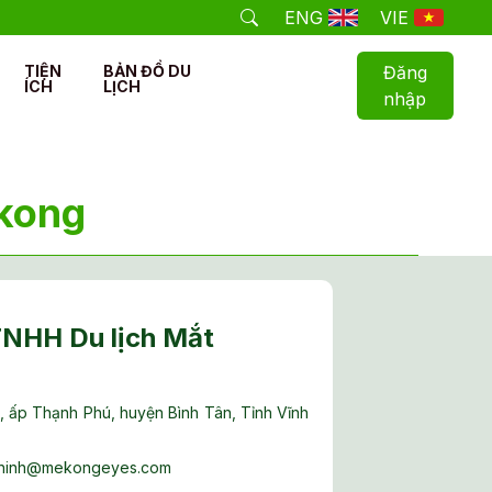
ENG
VIE
TIỆN
BẢN ĐỒ DU
Đăng
ÍCH
LỊCH
nhập
kong
TNHH Du lịch Mắt
, ấp Thạnh Phú, huyện Bình Tân, Tỉnh Vĩnh
hinh@mekongeyes.com