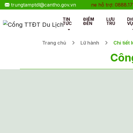
trungtamptdl@cantho.gov.vn
Hotline hỗ trợ: 0888.177.
TIN
ĐIỂM
LƯU
DỊ
TỨC
ĐẾN
TRÚ
VỤ
Trang chủ
Lữ hành
Chi tiết 
Côn