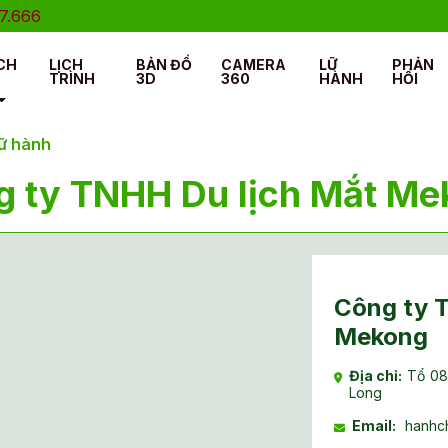
666
CH
LỊCH
BẢN ĐỒ
CAMERA
LỮ
PHẢN
TRÌNH
3D
360
HÀNH
HỒI
lữ hành
g ty TNHH Du lịch Mắt Me
Công ty 
Mekong
Địa chỉ:
Tổ 08
Long
Email:
hanhc