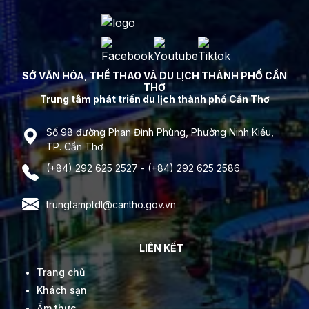
SỞ VĂN HÓA, THỂ THAO VÀ DU LỊCH THÀNH PHỐ CẦN
THƠ
Trung tâm phát triển du lịch thành phố Cần Thơ
Số 98 đường Phan Đình Phùng, Phường Ninh Kiều,
TP. Cần Thơ
(+84) 292 625 2527 - (+84) 292 625 2586
trungtamptdl@cantho.gov.vn
LIÊN KẾT
Trang chủ
Khách sạn
Ẩm thực