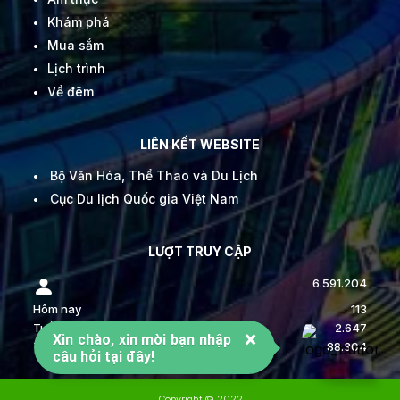
Khám phá
Mua sắm
Lịch trình
Về đêm
LIÊN KẾT WEBSITE
Bộ Văn Hóa, Thể Thao và Du Lịch
Cục Du lịch Quốc gia Việt Nam
LƯỢT TRUY CẬP
6.591.204
Hôm nay
113
Tuần này
2.647
×
Xin chào, xin mời bạn nhập
Tháng này
88.304
câu hỏi tại đây!
Copyright © 2022