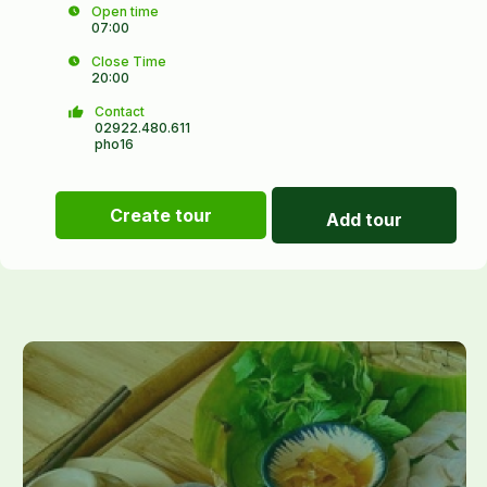
Open time
07:00
Close Time
20:00
Contact
02922.480.611
pho16
Create tour
Add tour