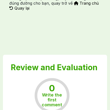
đúng đường cho bạn, quay trở về
Trang chủ
Quay lại
Review and Evaluation
0
Write the
Rất tốt
first
comment