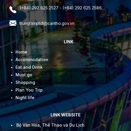
(+84) 292 625 2527 - (+84) 292 625 2586
trungtamptdl@cantho.gov.vn
LINK
Home
Accommodation
Eat and Drink
Must go
Shopping
Plan You Trip
Night life
LINK WEBSITE
Bộ Văn Hóa, Thể Thao và Du Lịch