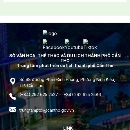
SỞ VĂN HÓA, THỂ THAO VÀ DU LỊCH THÀNH PHỐ CẦN
THƠ
Trung tâm phát triển du lịch thành phố Cần Thơ
Số 98 đường Phan Đình Phùng, Phường Ninh Kiều,
TP. Cần Thơ
(+84) 292 625 2527 - (+84) 292 625 2586
trungtamptdl@cantho.gov.vn
LINK