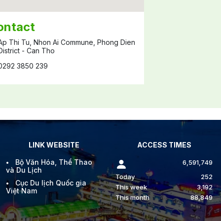
ontact
Ap Thi Tu, Nhon Ai Commune, Phong Dien
District - Can Tho
0292 3850 239
LINK WEBSITE
ACCESS TIMES
Bộ Văn Hóa, Thể Thao
6,591,749
và Du Lịch
Today
252
Cục Du lịch Quốc gia
This week
3,192
Việt Nam
This month
88,849