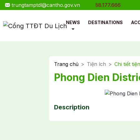
trungtamptdl@cantho.gov.vn
Hotline: 0888.177.666
NEWS
DESTINATIONS
AC
Trang chủ
Tiện ích
Chi tiết tiệ
Phong Dien Distri
Description