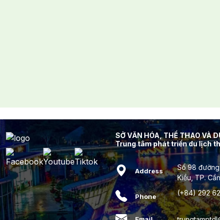
SỞ VĂN HÓA, THỂ THAO VÀ 
Trung tâm phát triển du lịch 
Số 98 đường
Address
Kiều, TP. Cầ
(+84) 292 62
Phone
trungtamptd
Email