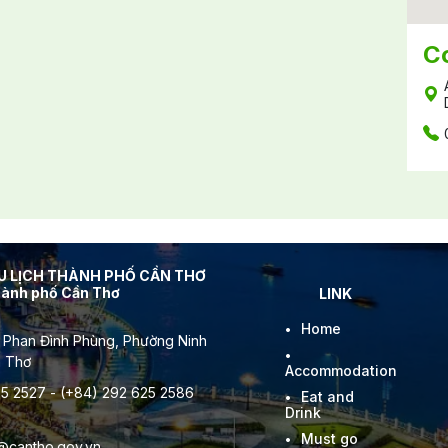
C
DU LỊCH THÀNH PHỐ CẦN THƠ
thành phố Cần Thơ
LINK
Home
 Phan Đình Phùng, Phường Ninh
n Thơ
Accommodation
5 2527 - (+84) 292 625 2586
Eat and
Drink
Must go
l@cantho.gov.vn