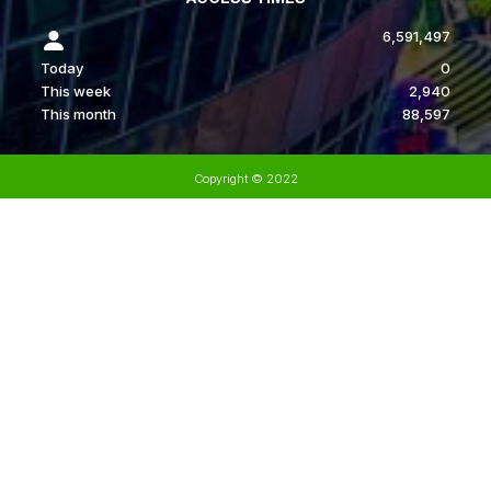
6,591,497
Today
0
This week
2,940
This month
88,597
Copyright © 2022