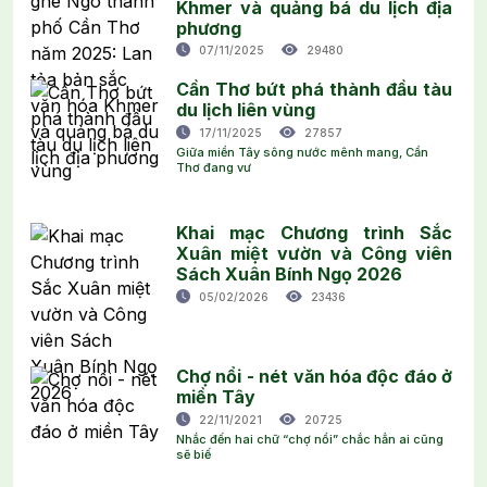
Khmer và quảng bá du lịch địa
phương
07/11/2025
29480
Cần Thơ bứt phá thành đầu tàu
du lịch liên vùng
17/11/2025
27857
Giữa miền Tây sông nước mênh mang, Cần
Thơ đang vư
Khai mạc Chương trình Sắc
Xuân miệt vườn và Công viên
Sách Xuân Bính Ngọ 2026
05/02/2026
23436
Chợ nổi - nét văn hóa độc đáo ở
miền Tây
22/11/2021
20725
Nhắc đến hai chữ “chợ nổi” chắc hẳn ai cũng
sẽ biế