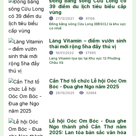
Đồng bằng sông Cửu Long có
39 điểm du lịch tiêu biểu cấp
vùng
27/12/2021
41106
Đồng bằng sông Cửu Long (ĐBSCL) là khu vực
có nhiề
Làng Vitamin – điểm vườn sinh
thái mới rộng 5ha đầy thú vị
16/01/2022
37995
Làng Vitamin tọa lạc tại Khu vực 12 Phường
Châu Vă
Cần Thơ tổ chức Lễ hội Oóc Om
Bóc - Đua ghe Ngo năm 2025
29/10/2025
32964
Lễ hội Oóc Om Bóc - Đua ghe
Ngo thành phố Cần Thơ năm
2025: Lan tỏa bản sắc văn hóa