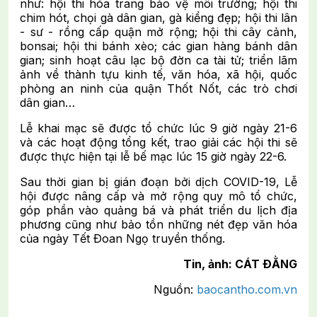
như: hội thi hóa trang bảo vệ môi trường; hội thi
chim hót, chọi gà dân gian, gà kiểng đẹp; hội thi lân
- sư - rồng cấp quận mở rộng; hội thi cây cảnh,
bonsai; hội thi bánh xèo; các gian hàng bánh dân
gian; sinh hoạt câu lạc bộ đờn ca tài tử; triển lãm
ảnh về thành tựu kinh tế, văn hóa, xã hội, quốc
phòng an ninh của quận Thốt Nốt, các trò chơi
dân gian…
Lễ khai mạc sẽ được tổ chức lúc 9 giờ ngày 21-6
và các hoạt động tổng kết, trao giải các hội thi sẽ
được thực hiện tại lễ bế mạc lúc 15 giờ ngày 22-6.
Sau thời gian bị gián đoạn bởi dịch COVID-19, Lễ
hội được nâng cấp và mở rộng quy mô tổ chức,
góp phần vào quảng bá và phát triển du lịch địa
phương cũng như bảo tồn những nét đẹp văn hóa
của ngày Tết Ðoan Ngọ truyền thống.
Tin, ảnh: CÁT ÐẰNG
Nguồn:
baocantho.com.vn