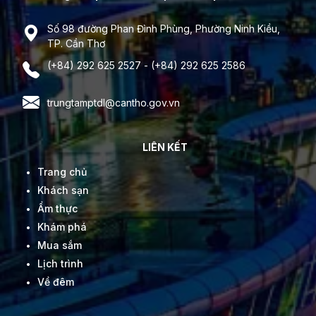
Số 98 đường Phan Đình Phùng, Phường Ninh Kiều,
TP. Cần Thơ
(+84) 292 625 2527 - (+84) 292 625 2586
trungtamptdl@cantho.gov.vn
LIÊN KẾT
Trang chủ
Khách sạn
Ẩm thực
Khám phá
Mua sắm
Lịch trình
Về đêm