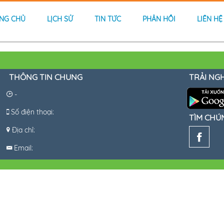
NG CHỦ
LỊCH SỬ
TIN TỨC
PHẢN HỒI
LIÊN HỆ
THÔNG TIN CHUNG
TRẢI NG
-
Số điện thoại:
TÌM CHÚ
Địa chỉ:
Email: