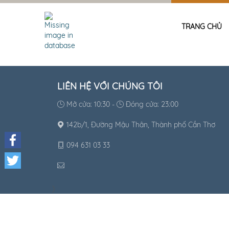
TRANG CHỦ
LIÊN HỆ VỚI CHÚNG TÔI
Mở cửa: 10:30 -
Đóng cửa: 23:00
142b/1, Đường Mậu Thân, Thành phố Cần Thơ
094 631 03 33
Facebook
Twitter
)