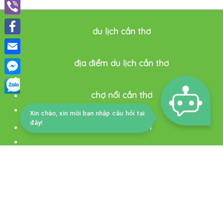
Viber
du lịch cần thơ
Facebook
Email
địa điểm du lịch cần thơ
Facebook
chợ nổi cần thơ
Messenger
Xin chào, xin mời bạn nhập câu hỏi tại
đây!
cantho tourism
du lich thông minh cần thơ
Trang chủ
Lễ hội & Sự kiện
Khách sạn
Tin Tức
Ẩm thực
Giới thiệu