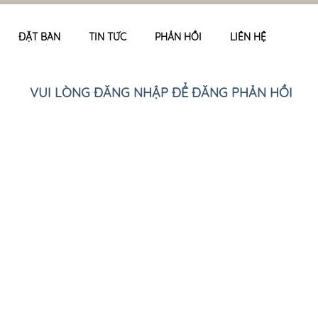
ĐẶT BÀN
TIN TỨC
PHẢN HỒI
LIÊN HỆ
VUI LÒNG ĐĂNG NHẬP ĐỂ ĐĂNG PHẢN HỒI