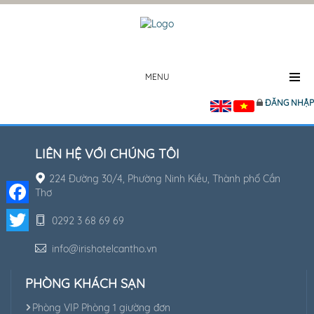
MENU
ĐĂNG NHẬP
LIÊN HỆ VỚI CHÚNG TÔI
224 Đường 30/4, Phường Ninh Kiều, Thành phố Cần
Thơ
Facebook
0292 3 68 69 69
Twitter
info@irishotelcantho.vn
PHÒNG KHÁCH SẠN
Phòng VIP Phòng 1 giường đơn