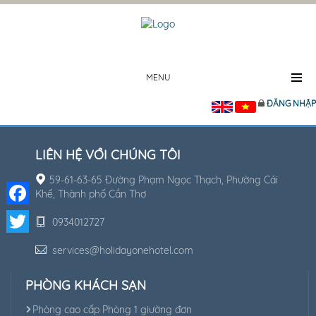
MENU
ĐĂNG NHẬP
LIÊN HỆ VỚI CHÚNG TÔI
59-61-63-65 Đường Phạm Ngọc Thạch, Phường Cái
Khế, Thành phố Cần Thơ
Facebook
0934012727
Twitter
services@holidayonehotel.com
PHÒNG KHÁCH SẠN
Phòng cao cấp Phòng 1 giường đơn