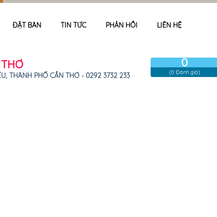
ĐẶT BÀN
TIN TỨC
PHẢN HỒI
LIÊN HỆ
0
ẦN THƠ
(0 Đánh giá)
, THÀNH PHỐ CẦN THƠ - 0292 3732 233