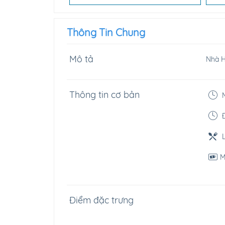
Thông Tin Chung
Mô tả
Nhà H
Thông tin cơ bản
M
Đ
L
M
Điểm đặc trưng