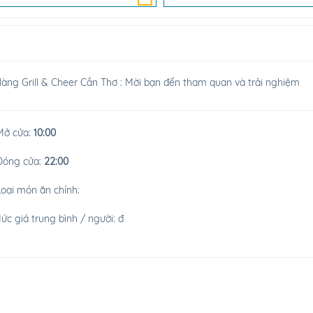
àng Grill & Cheer Cần Thơ : Mời bạn đến tham quan và trải nghiệm
ở cửa:
10:00
óng cửa:
22:00
oại món ăn chính:
ức giá trung bình / người:
đ