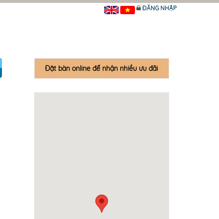
ĐĂNG NHẬP
Đặt bàn online để nhận nhiều ưu đãi
ĐẶT NGAY