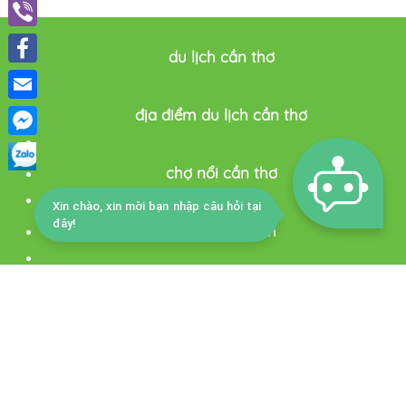
Viber
du lịch cần thơ
Facebook
Email
địa điểm du lịch cần thơ
Facebook
chợ nổi cần thơ
Messenger
Xin chào, xin mời bạn nhập câu hỏi tại
đây!
cantho tourism
du lich thông minh cần thơ
Trang chủ
Lễ hội & Sự kiện
Khách sạn
Tin Tức
Ẩm thực
Giới thiệu