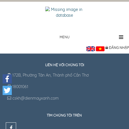
MENU
ĐĂNG NHẬP
LIÊN HỆ VỚI CHÚNG TÔI
172B, Phường Tân An, Thành phố Cần Thơ
18001061
Facebook
cskh@dienmayxanh.com
Twitter
TÌM CHÚNG TÔI TRÊN