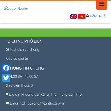
ĐĂNG NHẬP
TRANG CHỦ
LỊCH SỬ
DỊCH VỤ PHỔ BIẾN
TIN TỨC
SI test dich vu chung
PHẢN HỒI
Câu cá giải trí
LIÊN HỆ
THÔNG TIN CHUNG
Facebook
4:00 SA - 12:00 SA
Số điện thoại: 0
Twitter
Địa chỉ: Phường Cái Răng, Thành phố Cần Thơ
Email: ttdl_cairang@cantho.gov.vn