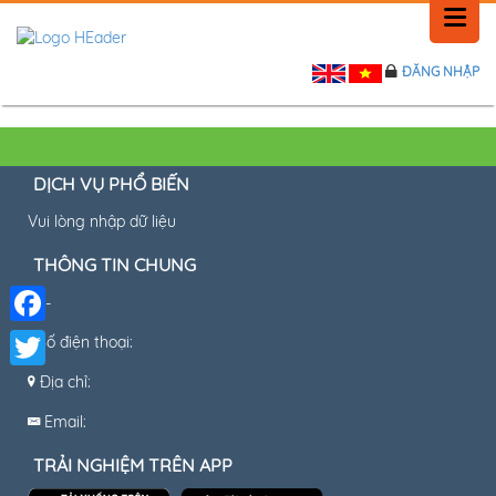
ĐĂNG NHẬP
TRANG CHỦ
LỊCH SỬ
DỊCH VỤ PHỔ BIẾN
TIN TỨC
Vui lòng nhập dữ liệu
PHẢN HỒI
THÔNG TIN CHUNG
-
LIÊN HỆ
Facebook
Số điện thoại:
Địa chỉ:
Twitter
Email:
TRẢI NGHIỆM TRÊN APP