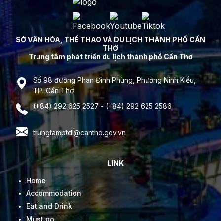
SỞ VĂN HÓA, THỂ THAO VÀ DU LỊCH THÀNH PHỐ CẦN
THƠ
Trung tâm phát triển du lịch thành phố Cần Thơ
Số 98 đường Phan Đình Phùng, Phường Ninh Kiều,
TP. Cần Thơ
(+84) 292 625 2527 - (+84) 292 625 2586
trungtamptdl@cantho.gov.vn
LINK
Home
Accommodation
Eat and Drink
Must go