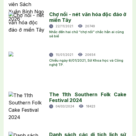
Chợ nổi - nét văn hóa độc đáo ở
miền Tây
22/11/2021
20749
Nhắc đến hai chữ “chợ nổi” chắc hẳn ai cũng
sẽ biế
15/01/2021
20654
Chiều ngày 6/01/2021, Sở Khoa học và Công
nghệ TP.
The 11th Southern Folk Cake
Festival 2024
04/03/2024
18423
Danh sách các di tích lịch sử