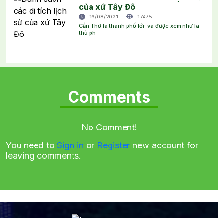
của xứ Tây Đô
16/08/2021
17475
Cần Thơ là thành phố lớn và được xem như là
thủ ph
Comments
No Comment!
You need to
Sign in
or
Register
new account for
leaving comments.