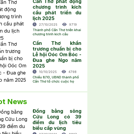
Cần Thơ phát động
chương trình kích
cầu phát triển du
lịch 2025
27/10/2025
9719
Thành phố Cần Thơ triển khai
chương trình kích cầu
Cần Thơ khẩn
trương chuẩn bị cho
Lễ hội Oóc Om Bóc -
Đua ghe Ngo năm
2025
10/10/2025
4798
Chiều 8/10, UBND thành phố
Cần Thơ tổ chức cuộc họ
ot News
Đồng bằng sông
Cửu Long có 39
điểm du lịch tiêu
biểu cấp vùng