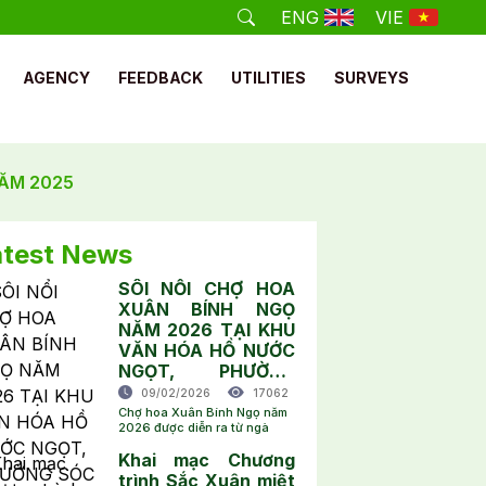
ENG
VIE
AGENCY
FEEDBACK
UTILITIES
SURVEYS
NĂM 2025
atest News
SÔI NỔI CHỢ HOA
XUÂN BÍNH NGỌ
NĂM 2026 TẠI KHU
VĂN HÓA HỒ NƯỚC
NGỌT, PHƯỜNG
SÓC TRĂNG
09/02/2026
17062
Chợ hoa Xuân Bính Ngọ năm
2026 được diễn ra từ ngà
Khai mạc Chương
trình Sắc Xuân miệt