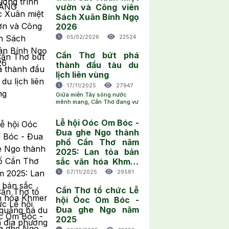
vườn và Công viên
Sách Xuân Bính Ngọ
2026
05/02/2026
23524
Cần Thơ bứt phá
thành đầu tàu du
lịch liên vùng
17/11/2025
27947
Giữa miền Tây sông nước
mênh mang, Cần Thơ đang vư
Lễ hội Oóc Om Bóc -
Đua ghe Ngo thành
phố Cần Thơ năm
2025: Lan tỏa bản
sắc văn hóa Khmer
và quảng bá du lịch
07/11/2025
29581
địa phương
Cần Thơ tổ chức Lễ
hội Óoc Om Bóc -
Đua ghe Ngo năm
2025