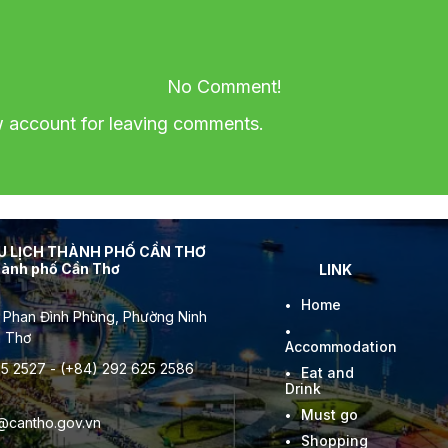
No Comment!
account for leaving comments.
DU LỊCH THÀNH PHỐ CẦN THƠ
thành phố Cần Thơ
LINK
Home
 Phan Đình Phùng, Phường Ninh
n Thơ
Accommodation
5 2527 - (+84) 292 625 2586
Eat and
Drink
Must go
l@cantho.gov.vn
Shopping