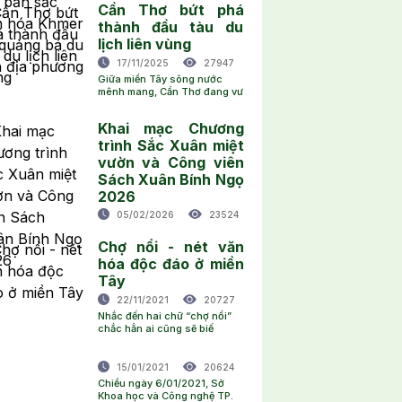
Cần Thơ bứt phá
thành đầu tàu du
lịch liên vùng
17/11/2025
27947
Giữa miền Tây sông nước
mênh mang, Cần Thơ đang vư
Khai mạc Chương
trình Sắc Xuân miệt
vườn và Công viên
Sách Xuân Bính Ngọ
2026
05/02/2026
23524
Chợ nổi - nét văn
hóa độc đáo ở miền
Tây
22/11/2021
20727
Nhắc đến hai chữ “chợ nổi”
chắc hẳn ai cũng sẽ biế
15/01/2021
20624
Chiều ngày 6/01/2021, Sở
Khoa học và Công nghệ TP.