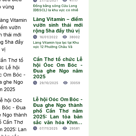
27/12/2021
41117
Đồng bằng sông Cửu Long
(ĐBSCL) là khu vực có nhiề
Làng Vitamin – điểm
vườn sinh thái mới
rộng 5ha đầy thú vị
16/01/2022
38002
Làng Vitamin tọa lạc tại Khu
vực 12 Phường Châu Vă
Cần Thơ tổ chức Lễ
hội Óoc Om Bóc -
Đua ghe Ngo năm
2025
29/10/2025
33059
Lễ hội Oóc Om Bóc -
Đua ghe Ngo thành
phố Cần Thơ năm
2025: Lan tỏa bản
sắc văn hóa Khmer
và quảng bá du lịch
07/11/2025
29581
địa phương