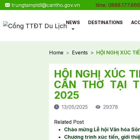
trungtamptdl@cantho.gov.vn
Hotline: 0888.177.666
NEWS
DESTINATIONS
AC
Home
Events
HỘI NGHỊ XÚC TI
HỘI NGHỊ XÚC T
CẦN THƠ TẠI 
2025
13/05/2025
29378
Related Post
Chào mừng Lễ hội Văn hóa Sô
Chương trình xúc tiến, giới th