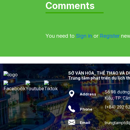
Comments
You need to
Sign in
or
Register
new 
SỞ VĂN HÓA, THỂ THAO VÀ 
Trung tâm phát triển du lịch 
Số 98 đường
Address
Kiều, TP. Cầ
(+84) 292 62
Phone
trungtamptd
Email