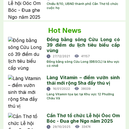
Chiều 8/10, UBND thành phố Cần Thơ tổ chức
cuộc họ
Hot News
Đồng bằng sông Cửu Long có
39 điểm du lịch tiêu biểu cấp
vùng
27/12/2021
41157
Đồng bằng sông Cửu Long (ĐBSCL) là khu vực
có nhiề
Làng Vitamin – điểm vườn sinh
thái mới rộng 5ha đầy thú vị
16/01/2022
38039
Làng Vitamin tọa lạc tại Khu vực 12 Phường
Châu Vă
Cần Thơ tổ chức Lễ hội Óoc Om
Bóc - Đua ghe Ngo năm 2025
29/10/2025
33474