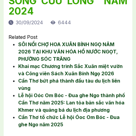
SÔNG CỬU LONG" NĂM
2024
30/09/2024
6444
Related Post
SÔI NỔI CHỢ HOA XUÂN BÍNH NGỌ NĂM
2026 TẠI KHU VĂN HÓA HỒ NƯỚC NGỌT,
PHƯỜNG SÓC TRĂNG
Khai mạc Chương trình Sắc Xuân miệt vườn
và Công viên Sách Xuân Bính Ngọ 2026
Cần Thơ bứt phá thành đầu tàu du lịch liên
vùng
Lễ hội Oóc Om Bóc - Đua ghe Ngo thành phố
Cần Thơ năm 2025: Lan tỏa bản sắc văn hóa
Khmer và quảng bá du lịch địa phương
Cần Thơ tổ chức Lễ hội Óoc Om Bóc - Đua
ghe Ngo năm 2025