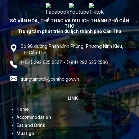
SỞ VĂN HÓA, THỂ THAO VÀ DU LỊCH THÀNH PHỐ CẦN
THƠ
Trung tâm phát triển du lịch thành phố Cần Thơ
Số 98 đường Phan Đình Phùng, Phường Ninh Kiều,
TP. Cần Thơ
(+84) 292 625 2527 - (+84) 292 625 2586
trungtamptdl@cantho.gov.vn
LINK
Home
Accommodation
Eat and Drink
Must go