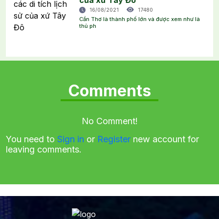
16/08/2021
17480
Cần Thơ là thành phố lớn và được xem như là
thủ ph
Comments
No Comment!
You need to
Sign in
or
Register
new account for
leaving comments.