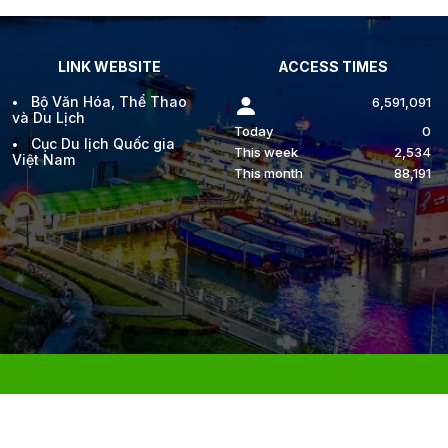
LINK WEBSITE
ACCESS TIMES
Bộ Văn Hóa, Thể Thao
6,591,091
và Du Lịch
Today
0
Cục Du lịch Quốc gia
This week
2,534
Việt Nam
This month
88,191