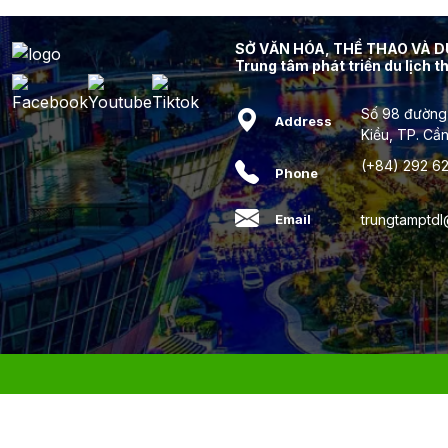
SỞ VĂN HÓA, THỂ THAO VÀ 
Trung tâm phát triển du lịch 
Số 98 đường
Address
Kiều, TP. Cầ
(+84) 292 62
Phone
trungtamptd
Email