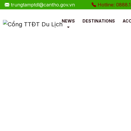
trungtamptdl@cantho.gov.vn
Hotline: 0888.177
NEWS
DESTINATIONS
AC