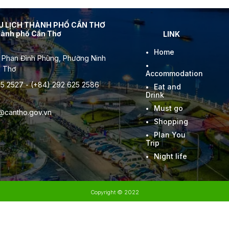
DU LỊCH THÀNH PHỐ CẦN THƠ
thành phố Cần Thơ
LINK
Home
 Phan Đình Phùng, Phường Ninh
n Thơ
Accommodation
5 2527 - (+84) 292 625 2586
Eat and
Drink
Must go
l@cantho.gov.vn
Shopping
Plan You
Trip
Night life
Copyright © 2022